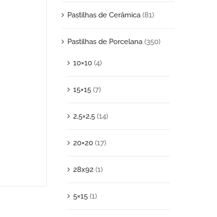
Pastilhas de Cerâmica
(81)
Pastilhas de Porcelana
(350)
10×10
(4)
15×15
(7)
2,5×2,5
(14)
20×20
(17)
28x92
(1)
5×15
(1)