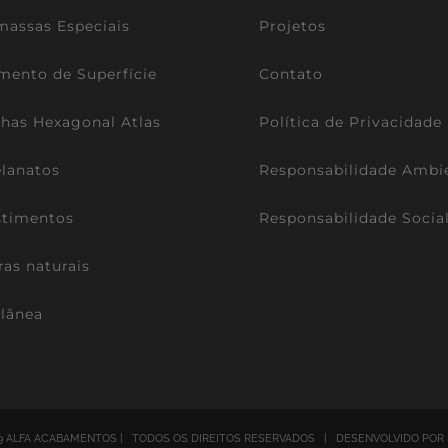
assas Especiais
Projetos
mento de Superfície
Contato
lhas Hexagonal Atlas
Política de Privacidade
lanatos
Responsabilidade Ambi
stimentos
Responsabilidade Socia
ras naturais
lânea
9 ALFA ACABAMENTOS | TODOS OS DIREITOS RESERVADOS | DESENVOLVIDO POR