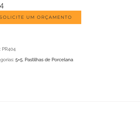
4
SOLICITE UM ORÇAMENTO
:
PR404
gorias:
5×5
,
Pastilhas de Porcelana