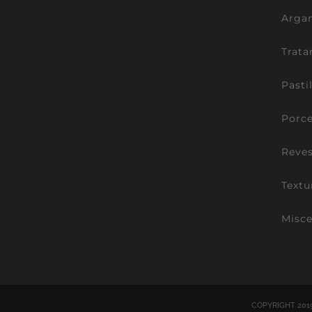
Argam
Trata
Pasti
Porce
Reve
Textu
Misce
COPYRIGHT 201