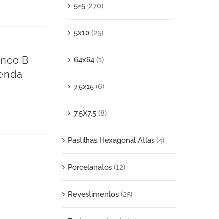
5×5
(270)
5x10
(25)
anco B
64x64
(1)
venda
7,5x15
(6)
7,5X7,5
(8)
Pastilhas Hexagonal Atlas
(4)
Porcelanatos
(12)
Revestimentos
(25)