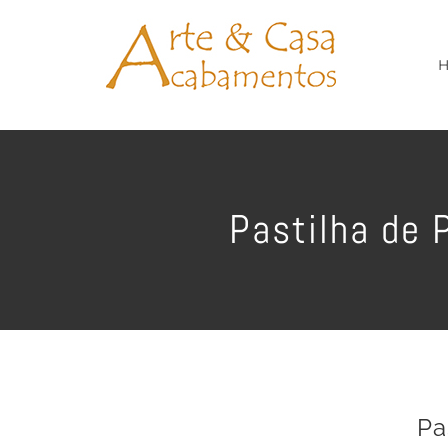
Ir
para
o
conteúdo
Pastilha de 
Pa