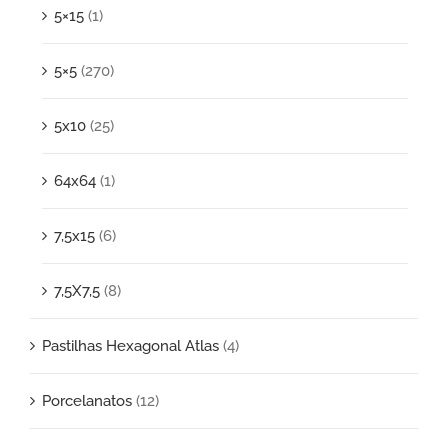
5×15
(1)
5×5
(270)
5x10
(25)
64x64
(1)
7,5x15
(6)
7,5X7,5
(8)
Pastilhas Hexagonal Atlas
(4)
Porcelanatos
(12)