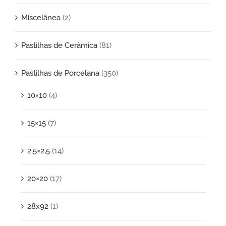
Miscelânea
(2)
Pastilhas de Cerâmica
(81)
Pastilhas de Porcelana
(350)
10×10
(4)
15×15
(7)
2,5×2,5
(14)
20×20
(17)
28x92
(1)