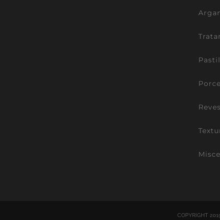
Argam
Trata
Pasti
Porce
Reve
Textu
Misce
COPYRIGHT 201