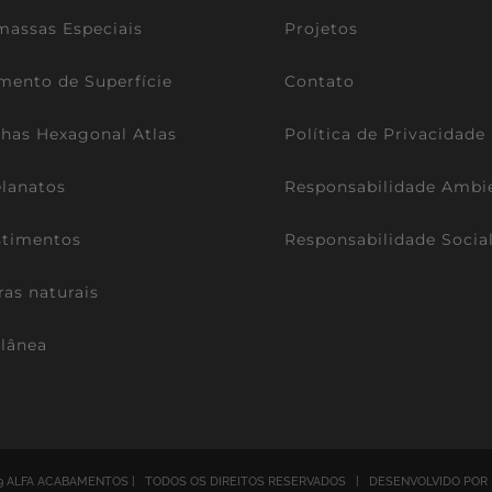
assas Especiais
Projetos
mento de Superfície
Contato
lhas Hexagonal Atlas
Política de Privacidade
lanatos
Responsabilidade Ambi
stimentos
Responsabilidade Socia
ras naturais
lânea
9 ALFA ACABAMENTOS | TODOS OS DIREITOS RESERVADOS | DESENVOLVIDO POR