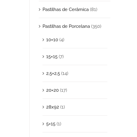
Pastilhas de Cerâmica
(81)
Pastilhas de Porcelana
(350)
10×10
(4)
15×15
(7)
2,5×2,5
(14)
20×20
(17)
28x92
(1)
5×15
(1)