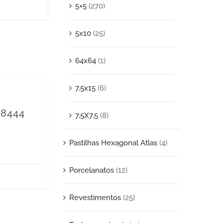
5×5
(270)
5x10
(25)
64x64
(1)
7,5x15
(6)
 8444
7,5X7,5
(8)
Pastilhas Hexagonal Atlas
(4)
Porcelanatos
(12)
Revestimentos
(25)