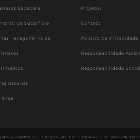
assas Especiais
Projetos
mento de Superfície
Contato
lhas Hexagonal Atlas
Política de Privacidade
lanatos
Responsabilidade Ambi
stimentos
Responsabilidade Socia
ras naturais
lânea
9 ALFA ACABAMENTOS | TODOS OS DIREITOS RESERVADOS | DESENVOLVIDO POR