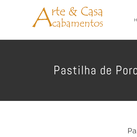
Ir
para
o
conteúdo
Pastilha de Por
Pa