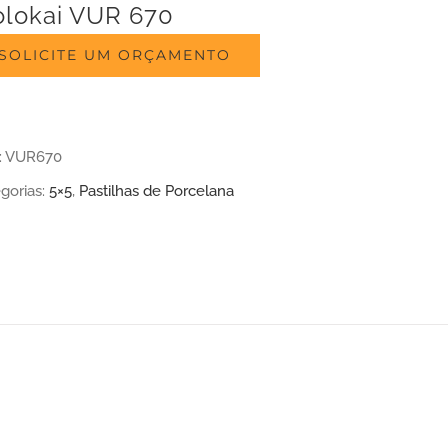
lokai VUR 670
SOLICITE UM ORÇAMENTO
:
VUR670
gorias:
5×5
,
Pastilhas de Porcelana