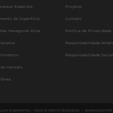
assas Especiais
Projetos
mento de Superfície
Contato
lhas Hexagonal Atlas
Política de Privacidade
lanatos
Responsabilidade Ambi
stimentos
Responsabilidade Socia
ras naturais
lânea
9 ALFA ACABAMENTOS | TODOS OS DIREITOS RESERVADOS | DESENVOLVIDO POR