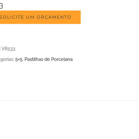
3
SOLICITE UM ORÇAMENTO
:
VR533
gorias:
5×5
,
Pastilhas de Porcelana