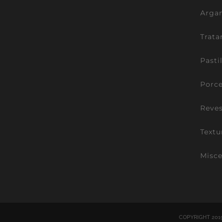
Argam
Trata
Pasti
Porce
Reve
Textu
Misce
COPYRIGHT 201