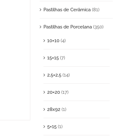
Pastilhas de Cerâmica
(81)
Pastilhas de Porcelana
(350)
10×10
(4)
15×15
(7)
2,5×2,5
(14)
20×20
(17)
28x92
(1)
5×15
(1)