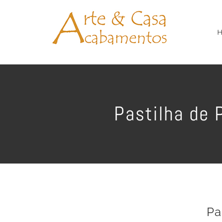
Ir
para
o
conteúdo
Pastilha de 
Pa