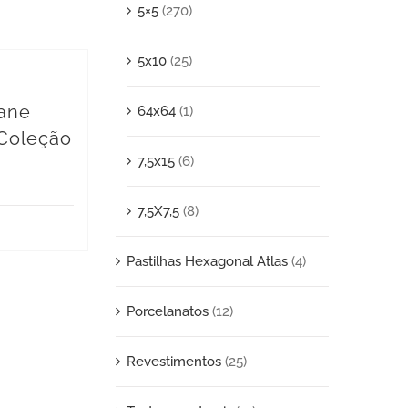
5×5
(270)
5x10
(25)
iane
64x64
(1)
 Coleção
7,5x15
(6)
7,5X7,5
(8)
Pastilhas Hexagonal Atlas
(4)
Porcelanatos
(12)
Revestimentos
(25)