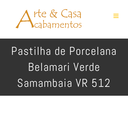
Ir
para
o
conteúdo
Pastilha de Porcelana
Belamari Verde
Samambaia VR 512