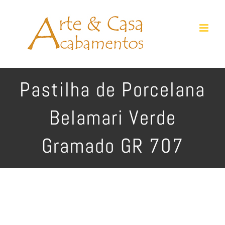
Ir
para
o
conteúdo
Pastilha de Porcelana
Belamari Verde
Gramado GR 707