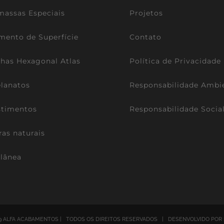
assas Especiais
Projetos
mento de Superfície
Contato
lhas Hexagonal Atlas
Política de Privacidade
lanatos
Responsabilidade Ambi
stimentos
Responsabilidade Socia
ras naturais
lânea
9 ALFA ACABAMENTOS | TODOS OS DIREITOS RESERVADOS | DESENVOLVIDO POR