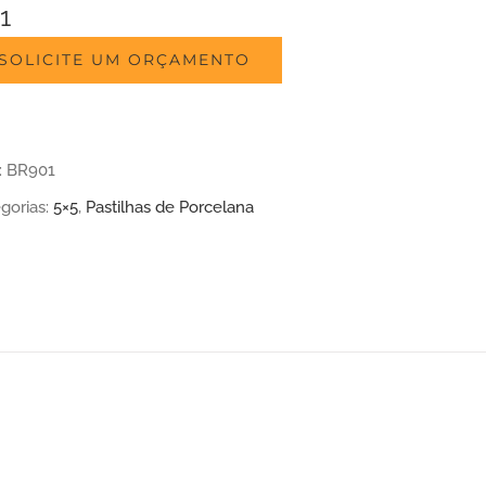
1
SOLICITE UM ORÇAMENTO
:
BR901
gorias:
5×5
,
Pastilhas de Porcelana