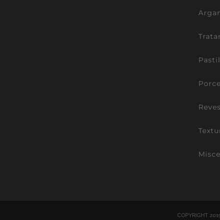
Argam
Trata
Pasti
Porce
Reve
Textu
Misce
COPYRIGHT 201