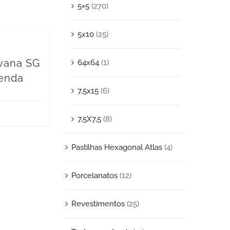
5×5
(270)
5x10
(25)
avana SG
64x64
(1)
venda
7,5x15
(6)
7,5X7,5
(8)
Pastilhas Hexagonal Atlas
(4)
Porcelanatos
(12)
Revestimentos
(25)