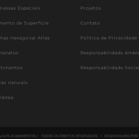
assas Especiais
Projetos
mento de Superfície
Contato
lhas Hexagonal Atlas
Política de Privacidade
lanatos
Responsabilidade Ambi
stimentos
Responsabilidade Socia
ras naturais
lânea
9 ALFA ACABAMENTOS | TODOS OS DIREITOS RESERVADOS | DESENVOLVIDO POR