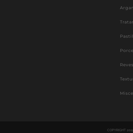
Argam
Trata
Pasti
Porce
Reve
Textu
Misce
COPYRIGHT 201