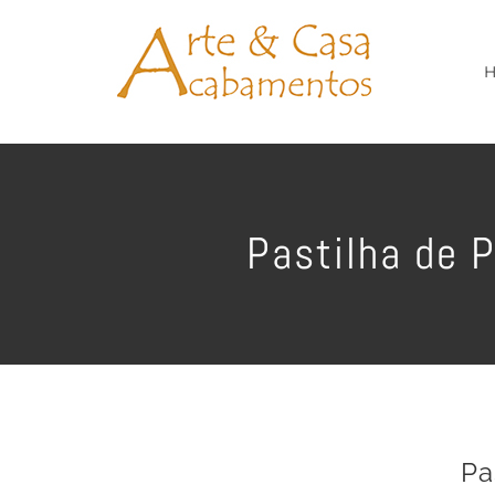
Ir
para
o
conteúdo
Pastilha de 
Pa