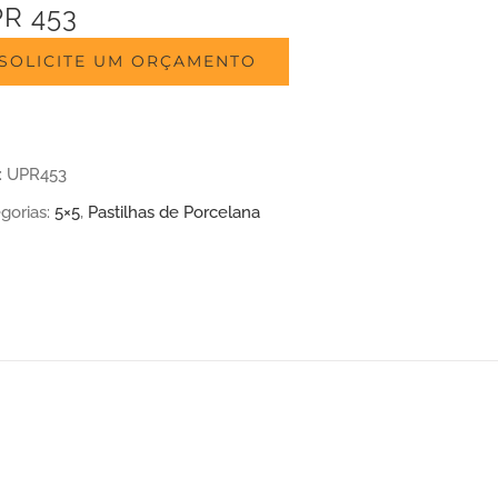
R 453
SOLICITE UM ORÇAMENTO
:
UPR453
gorias:
5×5
,
Pastilhas de Porcelana