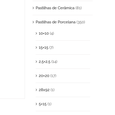
Pastilhas de Cerâmica
(81)
Pastilhas de Porcelana
(350)
10×10
(4)
15×15
(7)
2,5×2,5
(14)
20×20
(17)
28x92
(1)
5×15
(1)