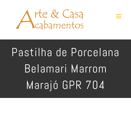
Ir
para
o
conteúdo
Pastilha de Porcelana
Belamari Marrom
Marajó GPR 704