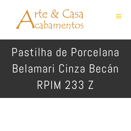
Ir
para
o
conteúdo
Pastilha de Porcelana
Belamari Cinza Becán
RPIM 233 Z