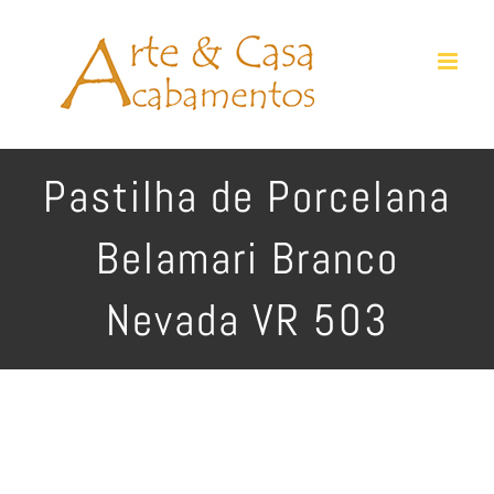
Ir
para
o
conteúdo
Pastilha de Porcelana
Belamari Branco
Nevada VR 503