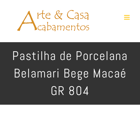
Ir
para
o
conteúdo
Pastilha de Porcelana
Belamari Bege Macaé
GR 804