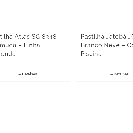
tilha Atlas SG 8348
Pastilha Jatobá J
muda – Linha
Branco Neve – C
venda
Piscina
Detalhes
Detalhes