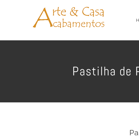
Ir
para
o
conteúdo
Pastilha de 
Pa