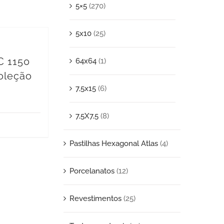
5×5
(270)
5x10
(25)
C 1150
64x64
(1)
oleção
7,5x15
(6)
7,5X7,5
(8)
Pastilhas Hexagonal Atlas
(4)
Porcelanatos
(12)
Revestimentos
(25)