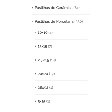
Pastilhas de Cerâmica
(81)
Pastilhas de Porcelana
(350)
10×10
(4)
15×15
(7)
2,5×2,5
(14)
20×20
(17)
28x92
(1)
5×15
(1)