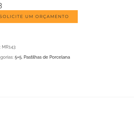
3
SOLICITE UM ORÇAMENTO
:
MR143
gorias:
5×5
,
Pastilhas de Porcelana