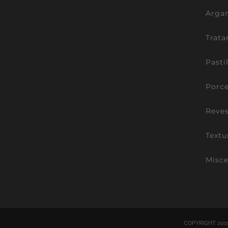
Argam
Trata
Pasti
Porce
Reve
Textu
Misce
COPYRIGHT 201