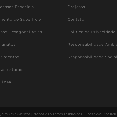
assas Especiais
Projetos
mento de Superfície
Contato
lhas Hexagonal Atlas
Política de Privacidade
lanatos
Responsabilidade Ambi
stimentos
Responsabilidade Socia
ras naturais
lânea
9 ALFA ACABAMENTOS | TODOS OS DIREITOS RESERVADOS | DESENVOLVIDO POR