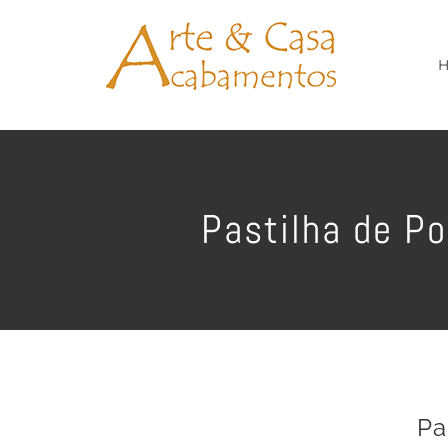
Ir
para
o
conteúdo
Pastilha de P
Pa