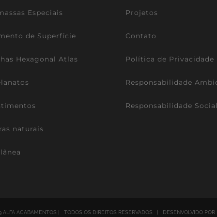
assas Especiais
Projetos
mento de Superfície
Contato
lhas Hexagonal Atlas
Política de Privacidade
lanatos
Responsabilidade Ambi
stimentos
Responsabilidade Socia
ras naturais
lânea
9 ALFA ACABAMENTOS | TODOS OS DIREITOS RESERVADOS | DESENVOLVIDO POR