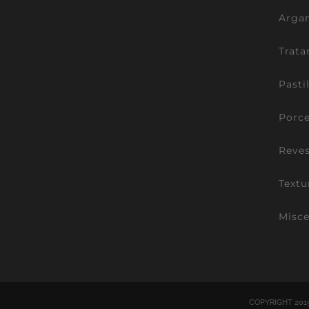
Argam
Trata
Pasti
Porce
Reve
Textu
Misce
COPYRIGHT 201