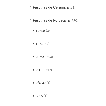
Pastilhas de Cerâmica
(81)
Pastilhas de Porcelana
(350)
10×10
(4)
15×15
(7)
2,5×2,5
(14)
20×20
(17)
28x92
(1)
5×15
(1)