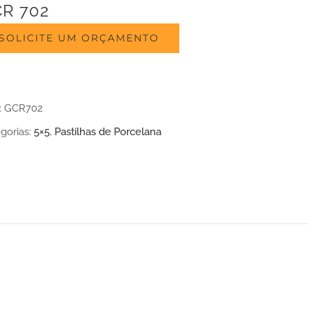
R 702
SOLICITE UM ORÇAMENTO
:
GCR702
gorias:
5×5
,
Pastilhas de Porcelana