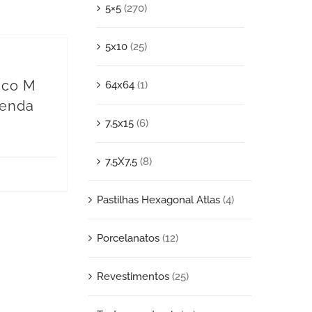
5×5
(270)
5x10
(25)
tico M
64x64
(1)
venda
7,5x15
(6)
7,5X7,5
(8)
Pastilhas Hexagonal Atlas
(4)
Porcelanatos
(12)
Revestimentos
(25)