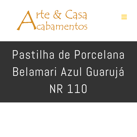
Ir
para
o
conteúdo
Pastilha de Porcelana
Belamari Azul Guarujá
NR 110