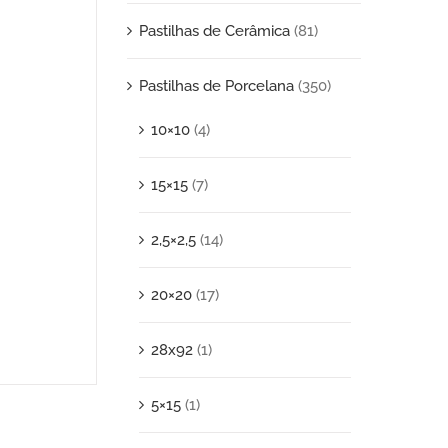
Pastilhas de Cerâmica
(81)
Pastilhas de Porcelana
(350)
10×10
(4)
15×15
(7)
2,5×2,5
(14)
20×20
(17)
28x92
(1)
5×15
(1)