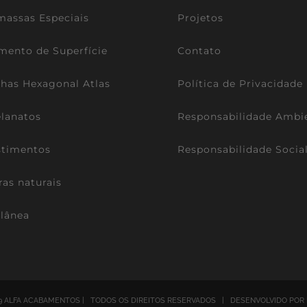
assas Especiais
Projetos
mento de Superfície
Contato
lhas Hexagonal Atlas
Política de Privacidade
lanatos
Responsabilidade Ambi
stimentos
Responsabilidade Socia
ras naturais
lânea
9 ALFA ACABAMENTOS | TODOS OS DIREITOS RESERVADOS | DESENVOLVIDO POR