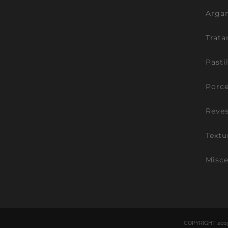
Argam
Trata
Pasti
Porce
Reve
Textu
Misce
COPYRIGHT 201