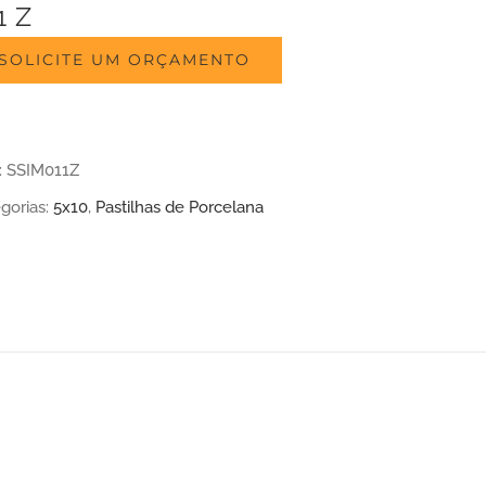
1 Z
SOLICITE UM ORÇAMENTO
:
SSIM011Z
gorias:
5x10
,
Pastilhas de Porcelana