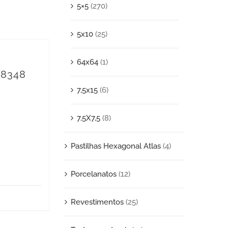
5×5
(270)
5x10
(25)
64x64
(1)
 8348
7,5x15
(6)
7,5X7,5
(8)
Pastilhas Hexagonal Atlas
(4)
Porcelanatos
(12)
Revestimentos
(25)