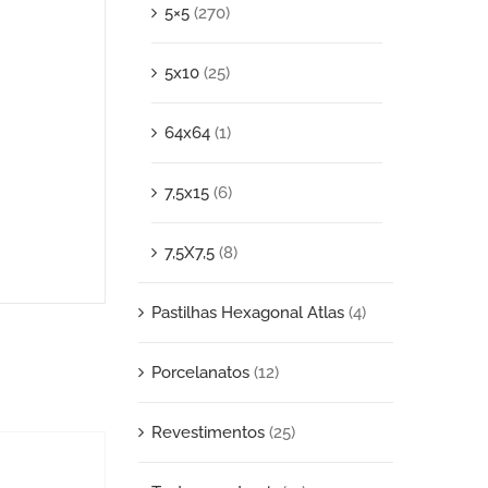
5×5
(270)
5x10
(25)
64x64
(1)
7,5x15
(6)
7,5X7,5
(8)
Pastilhas Hexagonal Atlas
(4)
Porcelanatos
(12)
Revestimentos
(25)