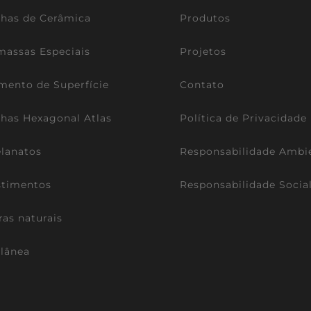
lhas de Cerâmica
Produtos
assas Especiais
Projetos
mento de Superfície
Contato
lhas Hexagonal Atlas
Política de Privacidade
lanatos
Responsabilidade Ambi
stimentos
Responsabilidade Socia
ras naturais
lânea