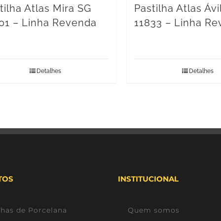
tilha Atlas Mira SG
Pastilha Atlas Ávi
01 – Linha Revenda
11833 – Linha R
Detalhes
Detalhes
TOS
INSTITUCIONAL
lhas de Porcelana
Quem somos