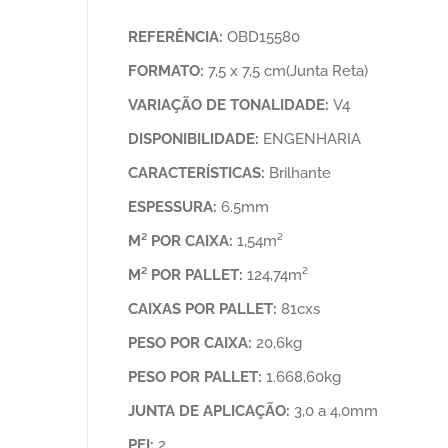
REFERÊNCIA:
OBD15580
FORMATO:
7,5 x 7,5 cm(Junta Reta)
VARIAÇÃO DE TONALIDADE:
V4
DISPONIBILIDADE:
ENGENHARIA
CARACTERÍSTICAS:
Brilhante
ESPESSURA:
6.5mm
M² POR CAIXA:
1,54m²
M² POR PALLET:
124,74m²
CAIXAS POR PALLET:
81cxs
PESO POR CAIXA:
20,6kg
PESO POR PALLET:
1.668,60kg
JUNTA DE APLICAÇÃO:
3,0 a 4,0mm
PEI:
2