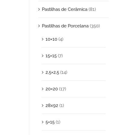
Pastilhas de Cerâmica
(81)
Pastilhas de Porcelana
(350)
10×10
(4)
15×15
(7)
2,5×2,5
(14)
20×20
(17)
28x92
(1)
5×15
(1)