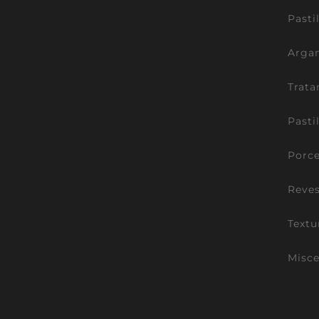
Pasti
Argam
Trata
Pasti
Porce
Reve
Textu
Misce