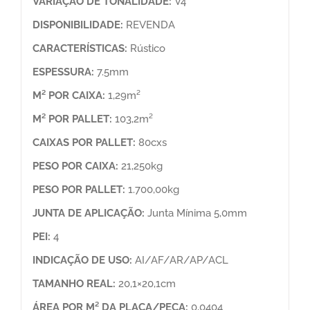
VARIAÇÃO DE TONALIDADE:
V4
DISPONIBILIDADE:
REVENDA
CARACTERÍSTICAS:
Rústico
ESPESSURA:
7.5mm
M² POR CAIXA:
1,29m²
M² POR PALLET:
103,2m²
CAIXAS POR PALLET:
80cxs
PESO POR CAIXA:
21,250kg
PESO POR PALLET:
1.700,00kg
JUNTA DE APLICAÇÃO:
Junta Mínima 5,0mm
PEI:
4
INDICAÇÃO DE USO:
AI/AF/AR/AP/ACL
TAMANHO REAL:
20,1×20,1cm
ÁREA POR M² DA PLACA/PEÇA:
0,0404