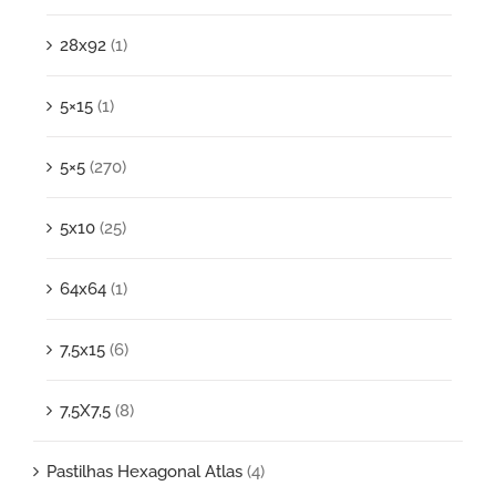
28x92
(1)
5×15
(1)
5×5
(270)
5x10
(25)
64x64
(1)
7,5x15
(6)
7,5X7,5
(8)
Pastilhas Hexagonal Atlas
(4)