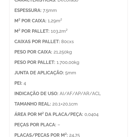
ESPESSURA:
7.5mm
M² POR CAIXA:
1,29m²
M² POR PALLET:
103,2m²
CAIXAS POR PALLET:
80cxs
PESO POR CAIXA:
21,250kg
PESO POR PALLET:
1.700,00kg
JUNTA DE APLICAÇÃO:
5mm
PEI:
4
INDICAÇÃO DE USO:
AI/AF/AP/AR/ACL
TAMANHO REAL:
20,1×20,1cm
ÁREA POR M² DA PLACA/PEÇA:
0,0404
PEÇAS POR PLACA:
–
PLACAS/PEÇAS POR M²:
24,75