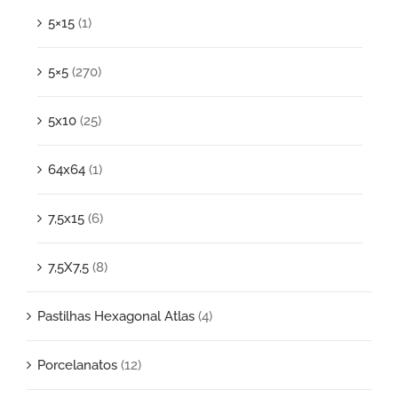
5×15
(1)
5×5
(270)
5x10
(25)
64x64
(1)
7,5x15
(6)
7,5X7,5
(8)
Pastilhas Hexagonal Atlas
(4)
Porcelanatos
(12)