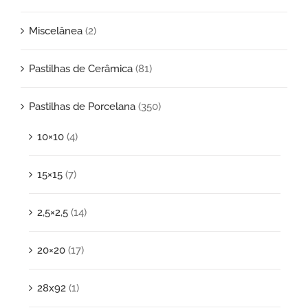
Miscelânea
(2)
Pastilhas de Cerâmica
(81)
Pastilhas de Porcelana
(350)
10×10
(4)
15×15
(7)
2,5×2,5
(14)
20×20
(17)
28x92
(1)