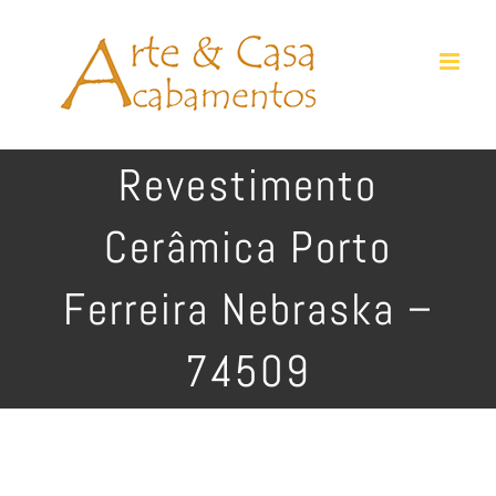
Ir
para
o
conteúdo
Revestimento
Cerâmica Porto
Ferreira Nebraska –
74509