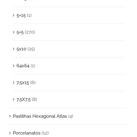
5×15
(1)
5×5
(270)
5x10
(25)
64x64
(1)
7,5x15
(6)
7,5X7,5
(8)
Pastilhas Hexagonal Atlas
(4)
Porcelanatos
(12)