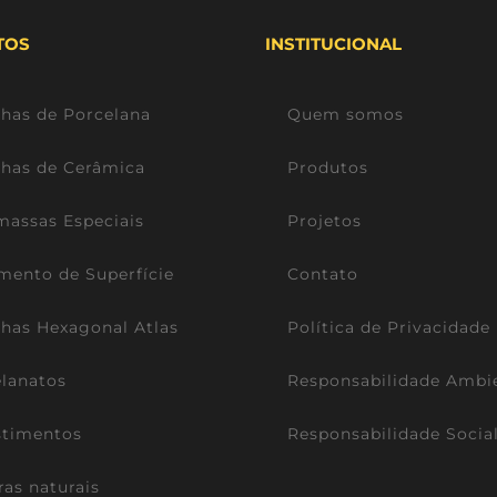
TOS
INSTITUCIONAL
lhas de Porcelana
Quem somos
lhas de Cerâmica
Produtos
assas Especiais
Projetos
mento de Superfície
Contato
lhas Hexagonal Atlas
Política de Privacidade
lanatos
Responsabilidade Ambi
stimentos
Responsabilidade Socia
ras naturais