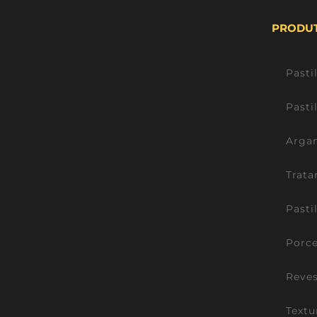
PRODU
Pasti
Pasti
Argam
Trata
Pasti
Porce
Reve
Textu