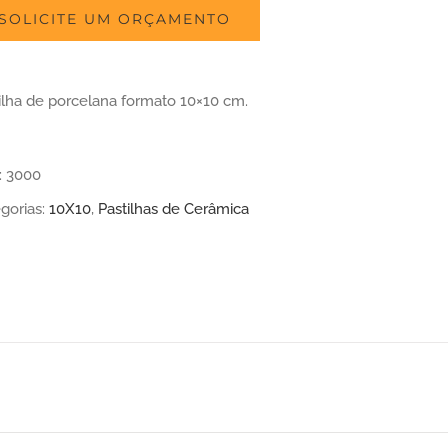
SOLICITE UM ORÇAMENTO
ilha de porcelana formato 10×10 cm.
:
3000
gorias:
10X10
,
Pastilhas de Cerâmica