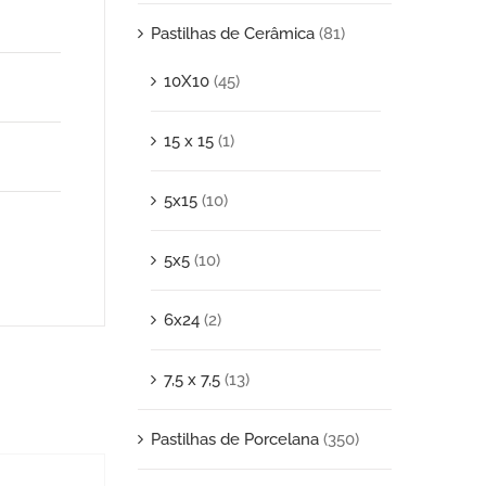
Pastilhas de Cerâmica
(81)
10X10
(45)
15 x 15
(1)
5x15
(10)
5x5
(10)
6x24
(2)
7,5 x 7,5
(13)
Pastilhas de Porcelana
(350)