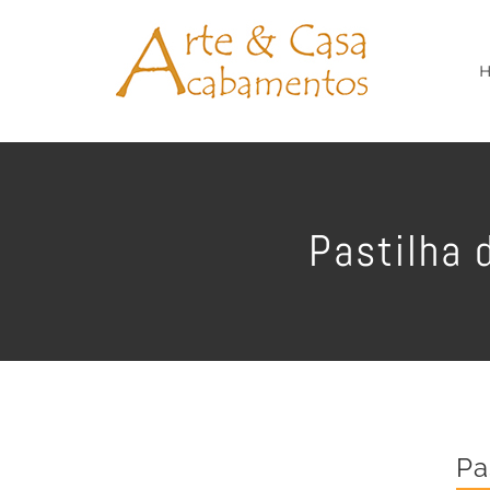
Ir
para
o
conteúdo
Pastilha 
Pa