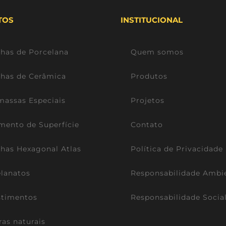
TOS
INSTITUCIONAL
lhas de Porcelana
Quem somos
lhas de Cerâmica
Produtos
assas Especiais
Projetos
mento de Superfície
Contato
lhas Hexagonal Atlas
Política de Privacidade
lanatos
Responsabilidade Ambi
stimentos
Responsabilidade Socia
ras naturais