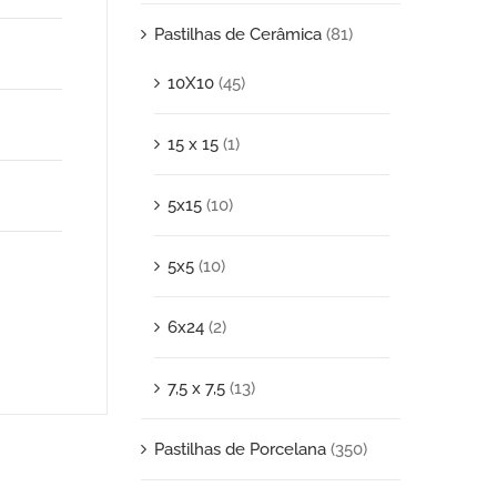
Pastilhas de Cerâmica
(81)
10X10
(45)
15 x 15
(1)
5x15
(10)
5x5
(10)
6x24
(2)
7,5 x 7,5
(13)
Pastilhas de Porcelana
(350)