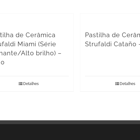
tilha de Cerâmica
Pastilha de Cerâ
ufaldi Miami (Série
Strufaldi Cataño 
lhante/Alto brilho) –
90
Detalhes
Detalhes