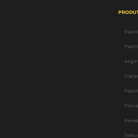
PRODU
Pasti
Pasti
Argam
Trata
Pasti
Porce
Reve
Textu