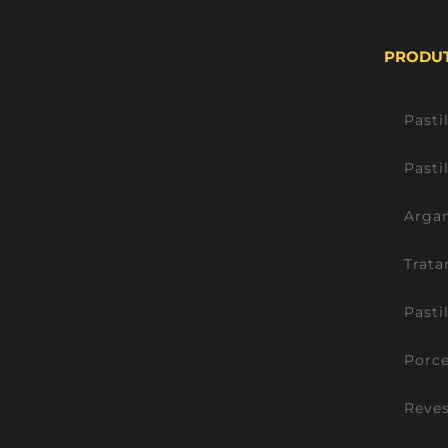
PRODU
Pasti
Pasti
Argam
Trata
Pasti
Porce
Reve