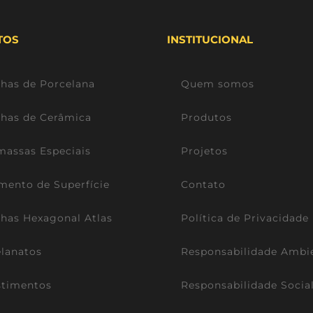
TOS
INSTITUCIONAL
lhas de Porcelana
Quem somos
lhas de Cerâmica
Produtos
assas Especiais
Projetos
mento de Superfície
Contato
lhas Hexagonal Atlas
Política de Privacidade
lanatos
Responsabilidade Ambi
stimentos
Responsabilidade Socia