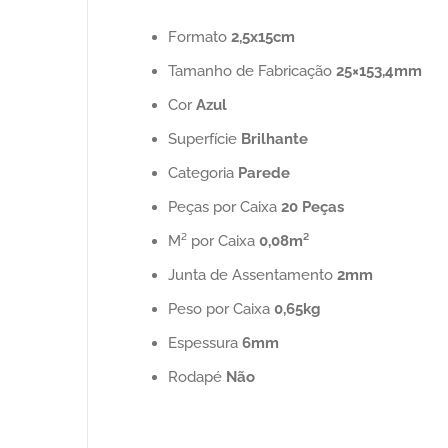
Formato
2,5x15cm
Tamanho de Fabricação
25×153,4mm
Cor
Azul
Superfície
Brilhante
Categoria
Parede
Peças por Caixa
20 Peças
M² por Caixa
0,08m²
Junta de Assentamento
2mm
Peso por Caixa
0,65kg
Espessura
6mm
Rodapé
Não