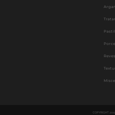
Argam
Trata
Pasti
Porce
Reve
Textu
Misce
COPYRIGHT 201