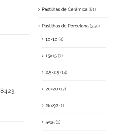
Pastilhas de Cerâmica
(81)
Pastilhas de Porcelana
(350)
10×10
(4)
15×15
(7)
2,5×2,5
(14)
20×20
(17)
 8423
28x92
(1)
5×15
(1)