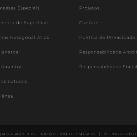
assas Especiais
Projetos
mento de Superfície
Contato
lhas Hexagonal Atlas
Política de Privacidade
lanatos
Responsabilidade Ambi
stimentos
Responsabilidade Socia
ras naturais
lânea
9 ALFA ACABAMENTOS | TODOS OS DIREITOS RESERVADOS | DESENVOLVIDO POR