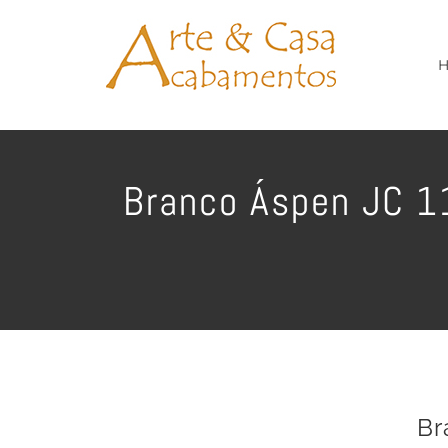
Ir
para
o
conteúdo
Branco Áspen JC 11
Br