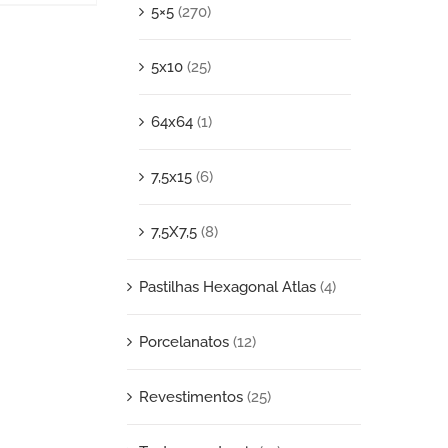
5×5
(270)
5x10
(25)
64x64
(1)
7,5x15
(6)
7,5X7,5
(8)
Pastilhas Hexagonal Atlas
(4)
Porcelanatos
(12)
Revestimentos
(25)