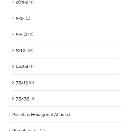
28x92
(1)
5×15
(1)
5×5
(270)
5x10
(25)
64x64
(1)
7,5x15
(6)
7,5X7,5
(8)
Pastilhas Hexagonal Atlas
(4)
Porcelanatos
(12)