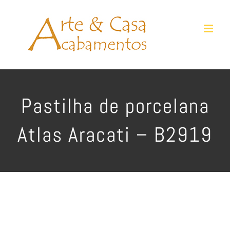
Ir
para
o
conteúdo
Pastilha de porcelana
Atlas Aracati – B2919