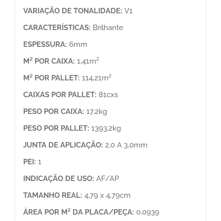
VARIAÇÃO DE TONALIDADE:
V1
CARACTERÍSTICAS:
Brilhante
ESPESSURA:
6mm
M² POR CAIXA:
1,41m²
M² POR PALLET:
114,21m²
CAIXAS POR PALLET:
81cxs
PESO POR CAIXA:
17,2kg
PESO POR PALLET:
1393,2kg
JUNTA DE APLICAÇÃO:
2,0 A 3,0mm
PEI:
1
INDICAÇÃO DE USO:
AF/AP
TAMANHO REAL:
4,79 x 4,79cm
ÁREA POR M² DA PLACA/PEÇA:
0,0939