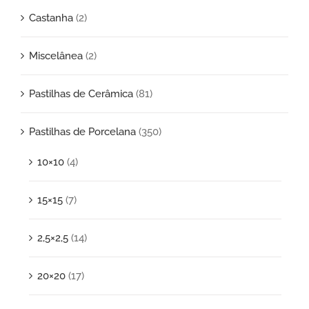
Castanha
(2)
Miscelânea
(2)
Pastilhas de Cerâmica
(81)
Pastilhas de Porcelana
(350)
10×10
(4)
15×15
(7)
2,5×2,5
(14)
20×20
(17)