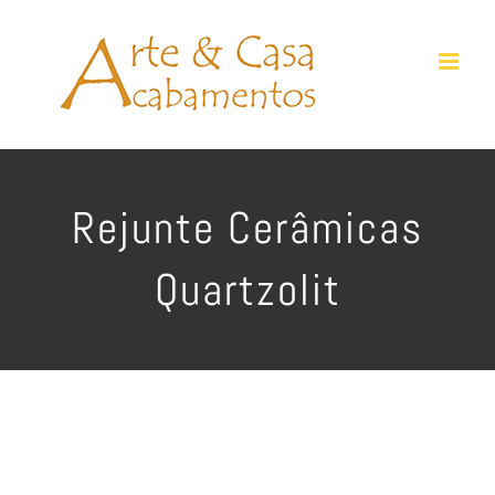
Ir
para
o
conteúdo
Rejunte Cerâmicas
Quartzolit