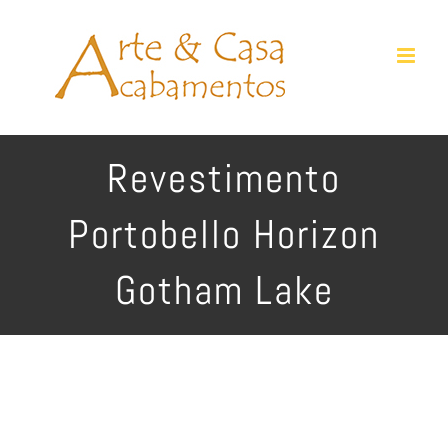
Ir
para
o
conteúdo
Revestimento
Portobello Horizon
Gotham Lake