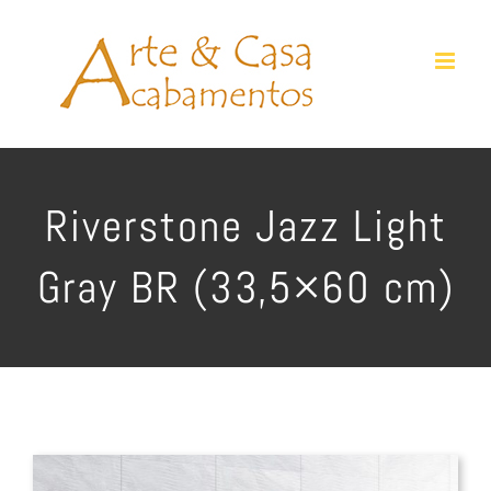
Ir
para
o
conteúdo
Riverstone Jazz Light
Gray BR (33,5×60 cm)