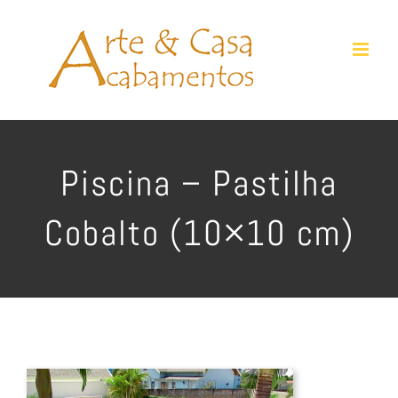
Ir
para
o
conteúdo
Piscina – Pastilha
Cobalto (10×10 cm)