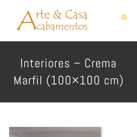
Ir
para
o
conteúdo
Interiores – Crema
Marfil (100×100 cm)